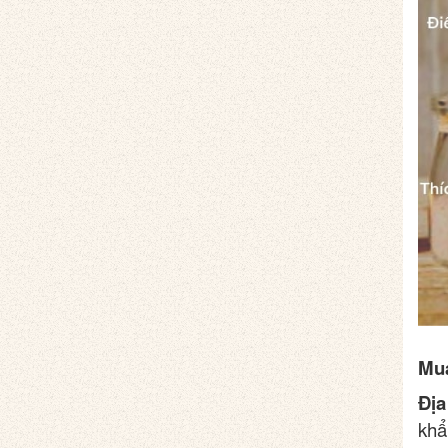
Mua
Địa
khẩ