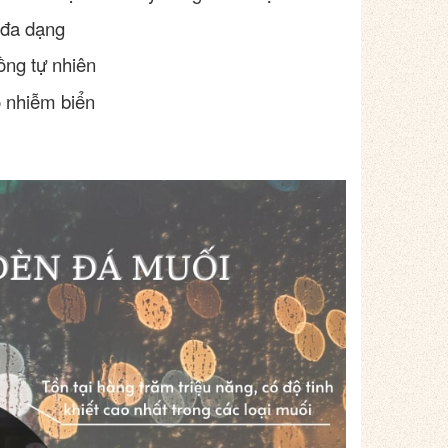
 đa dạng
ng tự nhiên
ô nhiễm biển