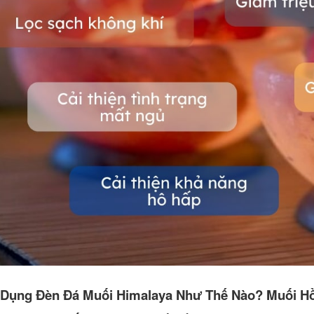
Dụng Đèn Đá Muối Himalaya Như Thế Nào? Muối H