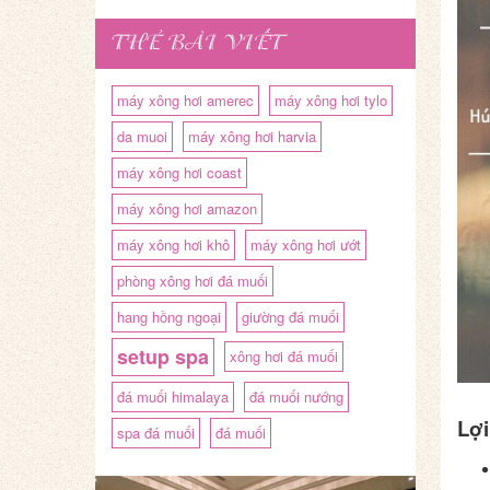
THẺ BÀI VIẾT
máy xông hơi amerec
máy xông hơi tylo
da muoi
máy xông hơi harvia
máy xông hơi coast
máy xông hơi amazon
máy xông hơi khô
máy xông hơi ướt
phòng xông hơi đá muối
hang hồng ngoại
giường đá muối
setup spa
xông hơi đá muối
đá muối himalaya
đá muối nướng
Lợi
spa đá muối
đá muối