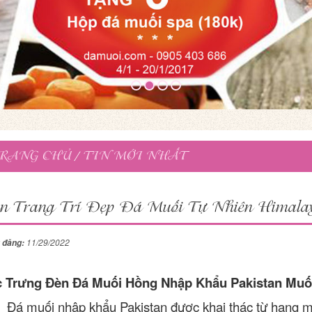
0
1
2
3
RANG CHỦ
/
TIN MỚI NHẤT
n Trang Trí Đẹp Đá Muối Tự Nhiên Himala
11/29/2022
 đăng:
 Trưng Đèn Đá Muối Hồng Nhập Khẩu Pakistan Muố
Đá muối nhập khẩu Pakistan được khai thác từ hang mu